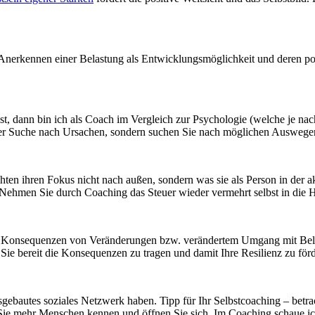
nerkennen einer Belastung als Entwicklungsmöglichkeit und deren posi
st, dann bin ich als Coach im Vergleich zur Psychologie (welche je na
n der Suche nach Ursachen, sondern suchen Sie nach möglichen Auswegen
hten ihren Fokus nicht nach außen, sondern was sie als Person in der
Nehmen Sie durch Coaching das Steuer wieder vermehrt selbst in die 
r Konsequenzen von Veränderungen bzw. verändertem Umgang mit Belast
 Sie bereit die Konsequenzen zu tragen und damit Ihre Resilienz zu för
sgebautes soziales Netzwerk haben. Tipp für Ihr Selbstcoaching – betra
Sie mehr Menschen kennen und öffnen Sie sich. Im Coaching schaue i