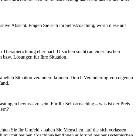
tive Absicht. Fragen Sie sich im Selbstcoaching, worin diese auf
ch Therapierichtung eher nach Ursachen sucht) an einer raschen
 bzw. Lösungen für Ihre Situation.
 aktuellen Situation verändern können. Durch Veränderung von eigenen
Hand.
ungen bewusst zu sein. Für Ihr Selbstcoaching – was ist der Preis
dern?
chten Sie Ihr Umfeld - haben Sie Menschen, auf die sich verlassen
ch mir mit meinen CoachingklientInnen aufgrund meiner systemischen