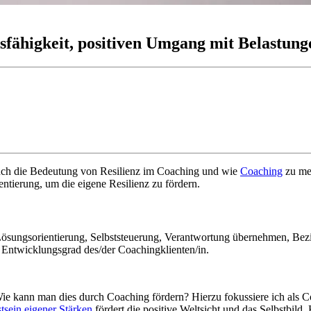
fähigkeit, positiven Umgang mit Belastunge
 auch die Bedeutung von Resilienz im Coaching und wie
Coaching
zu meh
entierung, um die eigene Resilienz zu fördern.
Lösungsorientierung, Selbststeuerung, Verantwortung übernehmen, Bezi
 Entwicklungsgrad des/der Coachingklienten/in.
 Wie kann man dies durch Coaching fördern? Hierzu fokussiere ich als 
sein eigener Stärken
fördert die positive Weltsicht und das Selbstbild.